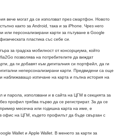
фия вече могат да се използват през смартфон. Новото
тъпно както за Android, така и за iPhone. Чрез него
и или персонализирани карти за пътуване в Google
т физическата пластика със себе си.
ъра за градска мобилност от консорциума, който
ofia2Go позволява на потребителите да виждат
рти, да ги добавят към дигиталния си портфейл, да ги
дигитални неперсонализирани карти. Предвидени са още
ри наближаващо изтичане на карта и пълна история на
 и парола, използвани и в сайта на ЦГМ в секцията за
без профил трябва първо да се регистрират. За да се
пример месечна или годишна карта на име, е
 офис на ЦГМ, където профилът да бъде свързан с
gle Wallet и Apple Wallet. В менюто за карти за