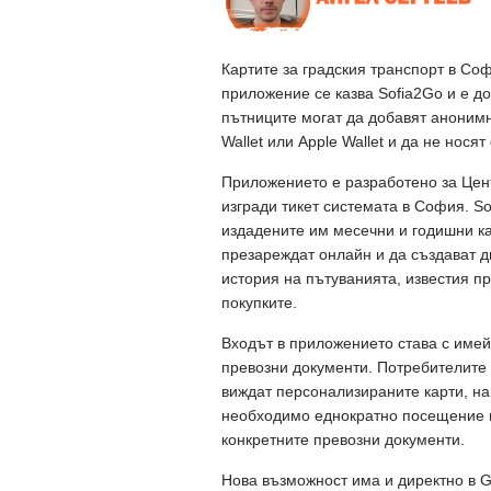
Картите за градския транспорт в Со
приложение се казва Sofia2Go и е дос
пътниците могат да добавят анонимн
Wallet или Apple Wallet и да не нося
Приложението е разработено за Цент
изгради тикет системата в София. S
издадените им месечни и годишни ка
презареждат онлайн и да създават 
история на пътуванията, известия п
покупките.
Входът в приложението става с имейл
превозни документи. Потребителите 
виждат персонализираните карти, на
необходимо еднократно посещение в
конкретните превозни документи.
Нова възможност има и директно в Goo