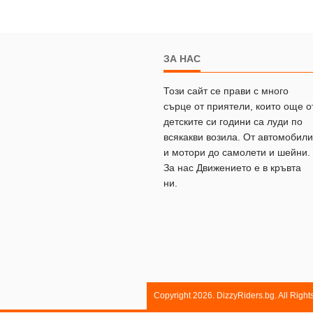
ЗА НАС
Този сайт се прави с много
сърце от приятели, които още о
детските си години са луди по
всякакви возила. От автомобили
и мотори до самолети и шейни.
За нас Движението е в кръвта
ни.
Copyright 2026. DizzyRiders.bg. All Righ