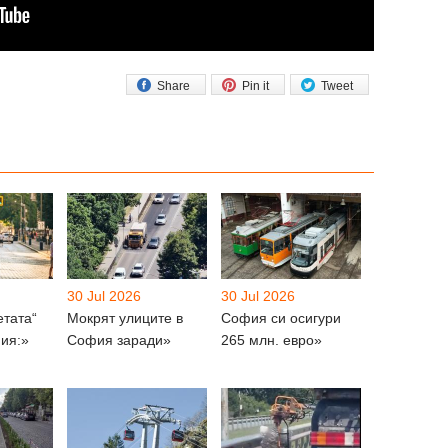
Share
Pin it
Tweet
30 Jul 2026
30 Jul 2026
етата“
Мокрят улиците в
София си осигури
ия:»
София заради»
265 млн. евро»