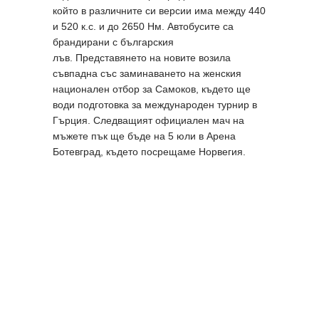
който в различните си версии има между 440
и 520 к.с. и до 2650 Нм. Автобусите са
брандирани с българския
лъв. Представянето на новите возила
съвпадна със заминаването на женския
национален отбор за Самоков, където ще
води подготовка за международен турнир в
Гърция. Следващият официален мач на
мъжете пък ще бъде на 5 юли в Арена
Ботевград, където посрещаме Норвегия.