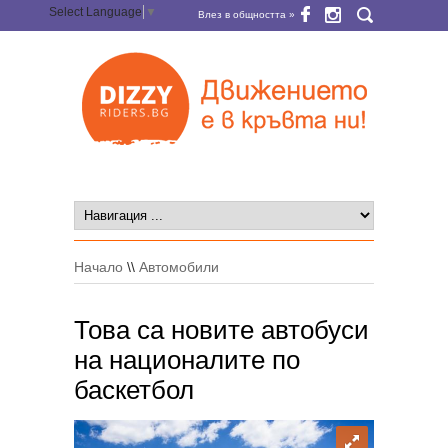
Select Language
▼
Влез в общността »
Начало
\\
Автомобили
Това са новите автобуси
на националите по
баскетбол