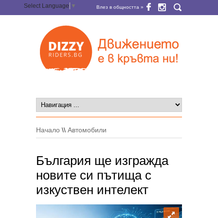
Select Language
▼
Влез в общността »
Начало
\\
Автомобили
България ще изгражда
новите си пътища с
изкуствен интелект