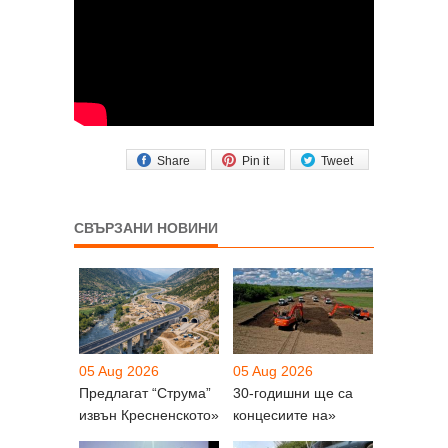
Share
Pin it
Tweet
СВЪРЗАНИ НОВИНИ
05 Aug 2026
05 Aug 2026
Предлагат “Струма”
30-годишни ще са
извън Кресненското»
концесиите на»