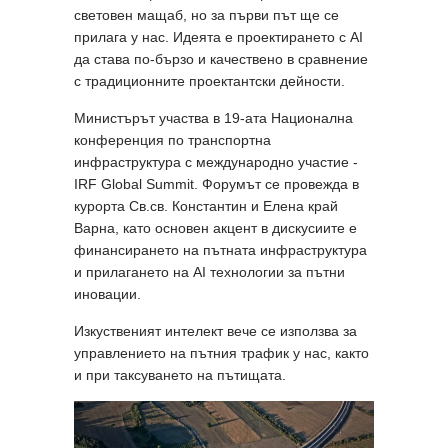
световен мащаб, но за първи път ще се
прилага у нас. Идеята е проектирането с AI
да става по-бързо и качествено в сравнение
с традиционните проектантски дейности.
Министърът участва в 19-ата Национална
конференция по транспортна
инфраструктура с международно участие -
IRF Global Summit. Форумът се провежда в
курорта Св.св. Константин и Елена край
Варна, като основен акцент в дискусиите е
финансирането на пътната инфраструктура
и прилагането на AI технологии за пътни
иновации.
Изкуственият интелект вече се използва за
управлението на пътния трафик у нас, както
и при таксуването на пътищата.