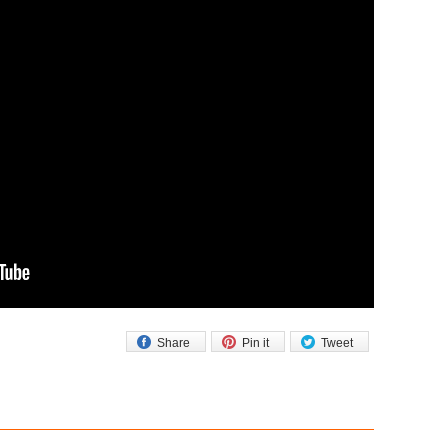
Share
Pin it
Tweet