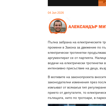
04 Jun 2026
Пълна забрана на електрическите тр
промени в Закона за движение по пъ
електрически тротинетки продължава
аргументират се от партията. Налиц
водачи на електрически тротинетки 
интензивно присъствие на деца, въз
В мотивите на законопроекта вносит
законодателни изменения през после
измъкват от всякакъв тип регулиран
прието от депутатите, то електричес
пътищата, нито по тротоари, в парк