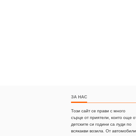
ЗА НАС
Този сайт се прави с много
сърце от приятели, които още о
детските си години са луди по
всякакви возила. От автомобили