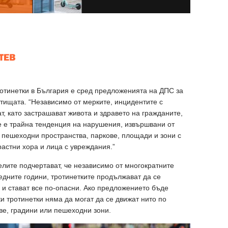
отинетки в България е сред предложенията на ДПС за
тищата. “Независимо от мерките, инцидентите с
т, като застрашават живота и здравето на гражданите,
е е трайна тенденция на нарушения, извършвани от
в пешеходни пространства, паркове, площади и зони с
растни хора и лица с увреждания.”
елите подчертават, че независимо от многократните
дните години, тротинетките продължават да се
е и стават все по-опасни. Ако предложението бъде
ки тротинетки няма да могат да се движат нито по
ове, градини или пешеходни зони.