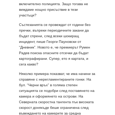
включително полицията. Защо тогава не
виждаме нощно присъствие в тези
участъци?
Състезанията се провеждат от години без
пречки, въпреки периодичните закани да
бъдат спрени, след всеки шокиращ
инцидент, пише Георги Пауновски от
“Дневник”. Новото е, че премиерът Румен
Радев поиска опасните отсечки да бъдат
картографирани. Супер, ето я картата, и
сега какво?
Няколко примера показват, че има начини за
справяне с нерегламентираните гонки. На
бул. “Черни връх” в голяма степен
ситуацията се подобри след поставянето на
камера и оформянето на острови. На
Северната скоростна тангента пък високата
скорост донякъде беше ограничена след
въвеждането на камерите за средна