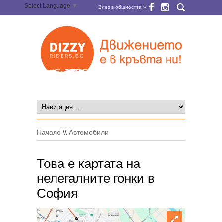
Select Language
▼
Влез в общността »
Начало
\\
Автомобили
Това е картата на
нелегалните гонки в
София