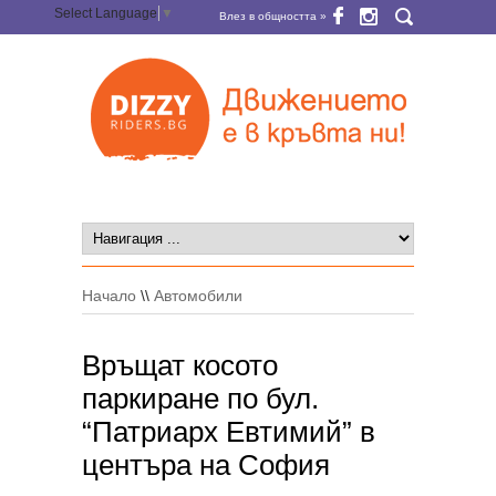
Select Language
▼
Влез в общността »
Начало
\\
Автомобили
Връщат косото
паркиране по бул.
“Патриарх Евтимий” в
центъра на София