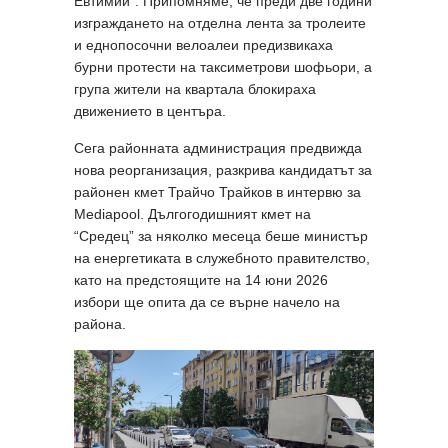
Евтимий”. Припомняме, че преди две години
изграждането на отделна лента за тролеите
и еднопосочни велоалеи предизвикаха
бурни протести на таксиметрови шофьори, а
група жители на квартала блокираха
движението в центъра.
Сега районната администрация предвижда
нова реорганизация, разкрива кандидатът за
районен кмет Трайчо Трайков в интервю за
Mediapool. Дългогодишният кмет на
“Средец” за няколко месеца беше министър
на енергетиката в служебното правителство,
като на предстоящите на 14 юни 2026
избори ще опита да се върне начело на
района.