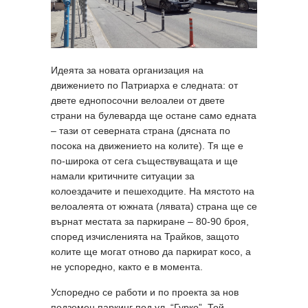
Идеята за новата организация на
движението по Патриарха е следната: от
двете еднопосочни велоалеи от двете
страни на булеварда ще остане само едната
– тази от северната страна (дясната по
посока на движението на колите). Тя ще е
по-широка от сега съществуващата и ще
намали критичните ситуации за
колоездачите и пешеходците. На мястото на
велоалеята от южната (лявата) страна ще се
върнат местата за паркиране – 80-90 броя,
според изчисленията на Трайков, защото
колите ще могат отново да паркират косо, а
не успоредно, както е в момента.
Успоредно се работи и по проекта за нов
подземен паркинг под ул. “Гурко”. Той