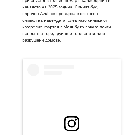
при опустошителния пожар в Калифорния в
началото на 2025 година. Синият бус,
наречен Azul, се превърна в световен
символ на надеждата, след като снимка от
изгорелия квартал в Малибу го показа почти
непокътнат сред руини от стопени коли и
разрушени домове.