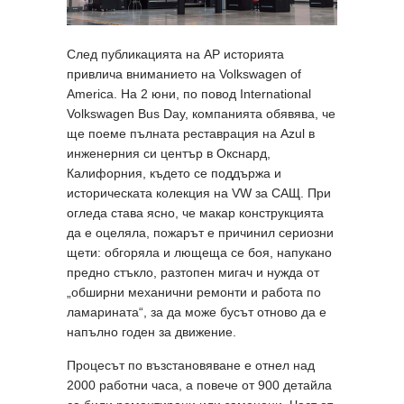
След публикацията на AP историята
привлича вниманието на Volkswagen of
America. На 2 юни, по повод International
Volkswagen Bus Day, компанията обявява, че
ще поеме пълната реставрация на Azul в
инженерния си център в Окснард,
Калифорния, където се поддържа и
историческата колекция на VW за САЩ. При
огледа става ясно, че макар конструкцията
да е оцеляла, пожарът е причинил сериозни
щети: обгоряла и лющеща се боя, напукано
предно стъкло, разтопен мигач и нужда от
„обширни механични ремонти и работа по
ламарината“, за да може бусът отново да е
напълно годен за движение.
Процесът по възстановяване е отнел над
2000 работни часа, а повече от 900 детайла