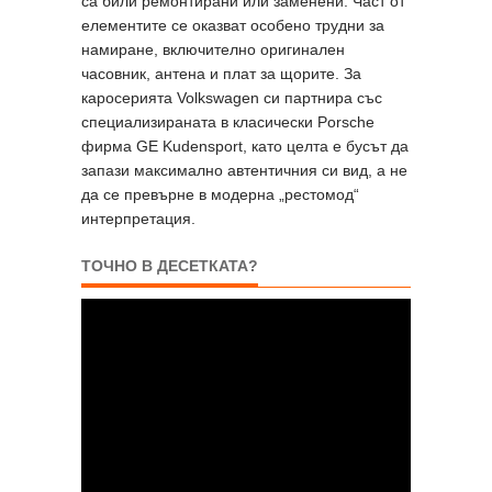
са били ремонтирани или заменени. Част от
елементите се оказват особено трудни за
намиране, включително оригинален
часовник, антена и плат за щорите. За
каросерията Volkswagen си партнира със
специализираната в класически Porsche
фирма GE Kudensport, като целта е бусът да
запази максимално автентичния си вид, а не
да се превърне в модерна „рестомод“
интерпретация.
ТОЧНО В ДЕСЕТКАТА?