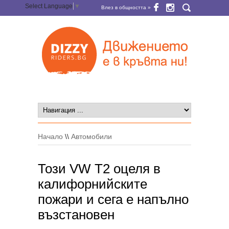
Select Language
▼
Влез в общността »
Начало
\\
Автомобили
Този VW T2 оцеля в
калифорнийските
пожари и сега е напълно
възстановен