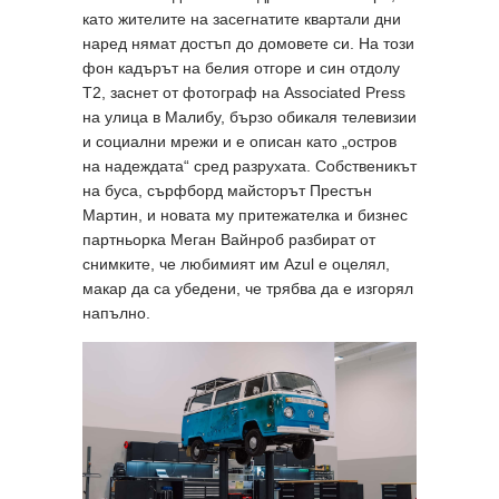
като жителите на засегнатите квартали дни
наред нямат достъп до домовете си. На този
фон кадърът на белия отгоре и син отдолу
T2, заснет от фотограф на Associated Press
на улица в Малибу, бързо обикаля телевизии
и социални мрежи и е описан като „остров
на надеждата“ сред разрухата. Собственикът
на буса, сърфборд майсторът Престън
Мартин, и новата му притежателка и бизнес
партньорка Меган Вайнроб разбират от
снимките, че любимият им Azul е оцелял,
макар да са убедени, че трябва да е изгорял
напълно.