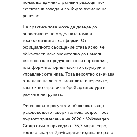
по-малко административни разходи, по-
ефективни заводи и по-бързо вземане на
решения.
На практика това може да доведе до
опростяване на моделната гама и
технологичните платформи. От
официалното съобщение става ясно, че
Volkswagen иска значително да намали
сложността в продуктовото си портфолио,
платформите, юридическите структури и
управленските нива. Това вероятно означава
отпадане на част от моделите и версиите,
както и по-ограничен брой архитектури в
рамките на групата.
Финансовите резултати обясняват защо
ръководството говори толкова остро. През
първото тримесечие на 2026 г. Volkswagen
Group отчита приходи от 75,7 млрд. евро,
което е спад от 2,5% спрямо година по-рано.