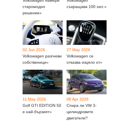
Volkswagen намери
Volkswagen
старомодно
съкращава 100 хил.»
решение»
02 Jun 2026
27 May 2026
Volkswagen разгневи
Volkswagen се
собственици»
отказва изцяло от»
11 May 2026
08 Apr 2026
Golf GTI EDITION 50
Спира ли VW 3-
е най-бързият»
цилиндровите
двигатели?