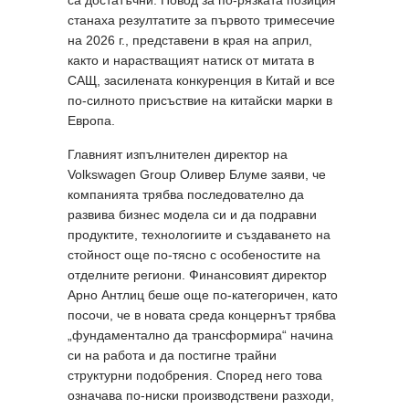
станаха резултатите за първото тримесечие
на 2026 г., представени в края на април,
както и нарастващият натиск от митата в
САЩ, засилената конкуренция в Китай и все
по-силното присъствие на китайски марки в
Европа.
Главният изпълнителен директор на
Volkswagen Group Оливер Блуме заяви, че
компанията трябва последователно да
развива бизнес модела си и да подравни
продуктите, технологиите и създаването на
стойност още по-тясно с особеностите на
отделните региони. Финансовият директор
Арно Антлиц беше още по-категоричен, като
посочи, че в новата среда концернът трябва
„фундаментално да трансформира“ начина
си на работа и да постигне трайни
структурни подобрения. Според него това
означава по-ниски производствени разходи,