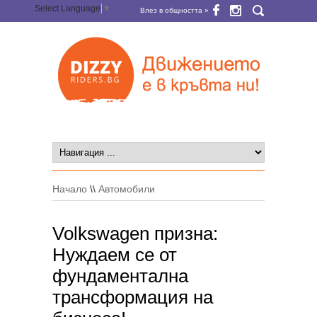
Select Language
▼
Влез в общността »
Начало
\\
Автомобили
Volkswagen призна:
Нуждаем се от
фундаментална
трансформация на