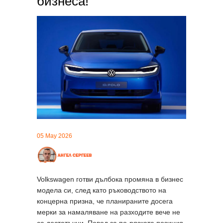
бизнеса!
05 May 2026
Volkswagen готви дълбока промяна в бизнес
модела си, след като ръководството на
концерна призна, че планираните досега
мерки за намаляване на разходите вече не
са достатъчни. Повод за по-рязката позиция