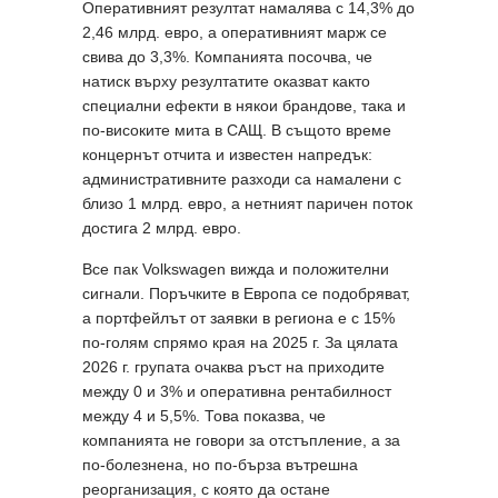
Оперативният резултат намалява с 14,3% до
2,46 млрд. евро, а оперативният марж се
свива до 3,3%. Компанията посочва, че
натиск върху резултатите оказват както
специални ефекти в някои брандове, така и
по-високите мита в САЩ. В същото време
концернът отчита и известен напредък:
административните разходи са намалени с
близо 1 млрд. евро, а нетният паричен поток
достига 2 млрд. евро.
Все пак Volkswagen вижда и положителни
сигнали. Поръчките в Европа се подобряват,
а портфейлът от заявки в региона е с 15%
по-голям спрямо края на 2025 г. За цялата
2026 г. групата очаква ръст на приходите
между 0 и 3% и оперативна рентабилност
между 4 и 5,5%. Това показва, че
компанията не говори за отстъпление, а за
по-болезнена, но по-бърза вътрешна
реорганизация, с която да остане