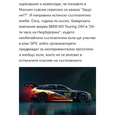
харесвания и коментари, че пичовете в
Мюнхен съвсем сериозно си казаха “Защо
не!?”. И направиха истинско състезателно
комби. Сега, година по-късно, баварската
компания вкарва BMW M3 Touring 24H в “24-
те часа на Нюрбургринг”, където
необичайната състезателна кола ще участва
в клас SPX, който организаторите
предвиждат за експериментални прототипи
и изобщо коли, които не се вписват в
останалите класове на състезанието.