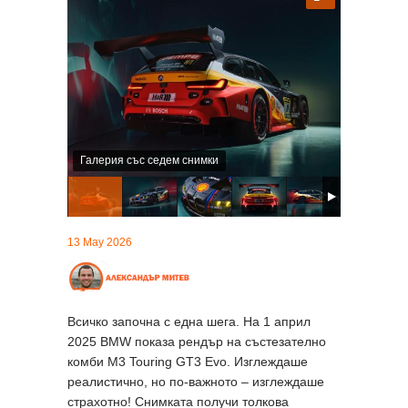
Галерия със седем снимки
13 May 2026
Всичко започна с една шега. На 1 април
2025 BMW показа рендър на състезателно
комби M3 Touring GT3 Evo. Изглеждаше
реалистично, но по-важното – изглеждаше
страхотно! Снимката получи толкова