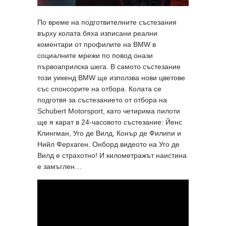
По време на подготвителните състезания
върху колата бяха изписани реални
коментари от профилите на BMW в
социалните мрежи по повод онази
първоаприлска шега. В самото състезание
този уикенд BMW ще използва нови цветове
със спонсорите на отбора. Колата се
подготвя за състезанието от отбора на
Schubert Motorsport, като четирима пилоти
ще я карат в 24-часовото състезание: Йенс
Клингман, Уго де Вилд, Конър де Филипи и
Нийл Ферхаген. Онборд видеото на Уго де
Вилд е страхотно! И километражът наистина
е замъглен…