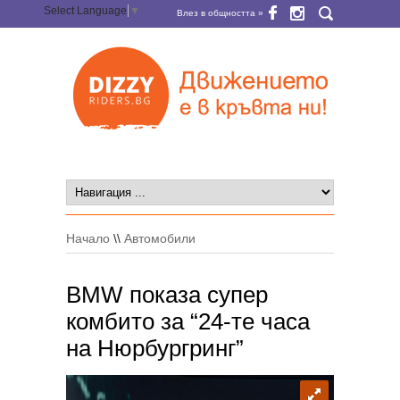
Select Language
▼
Влез в общността »
Начало
\\
Автомобили
BMW показа супер
комбито за “24-те часа
на Нюрбургринг”