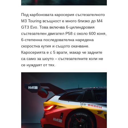
Под карбоновата каросерия състезателното
M3 Touring всъщност е много близко до M4
GT3 Evo. Това включва 6-цилиндровия
състезателен двигател P58 с около 600 коня,
6-степенна последователна наредена
скоростна кутия и същото окачване.
Каросерията е с 5 врати, макар че задните
са само за шоуто – състезателните коли не
се нуждаят от тях.