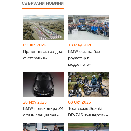
СВЪРЗАНИ НОВИНИ
09 Jun 2026
13 May 2026
Правят писта за драг
BMW остана без
състезания»
роудстър в
моделната»
26 Nov 2025
08 Oct 2025
BMW пенсионира Z4
Тествахме Suzuki
с тази специална»
DR-Z4S във версии»