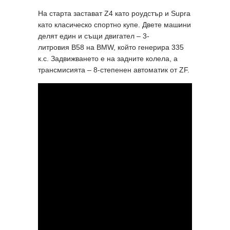
На старта застават Z4 като роудстър и Supra
като класическо спортно купе. Двете машини
делят един и същи двигател – 3-
литровия В58 на BMW, който генерира 335
к.с. Задвижването е на задните колела, а
трансмисията – 8-степенен автоматик от ZF.