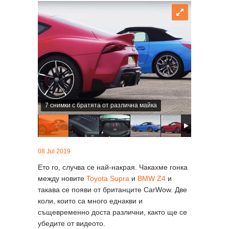
7 снимки с братята от различна майка
08 Jul 2019
Ето го, случва се най-накрая. Чакахме гонка
между новите
Toyota Supra
и
BMW Z4
и
такава се появи от британците CarWow. Две
коли, които са много еднакви и
същевременно доста различни, както ще се
убедите от видеото.