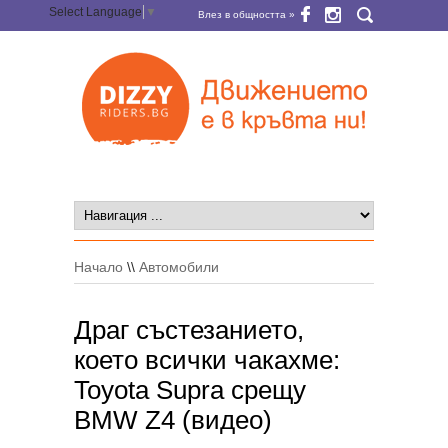
Select Language
▼
Влез в общността »
Начало
\\
Автомобили
Драг състезанието,
което всички чакахме:
Toyota Supra срещу
BMW Z4 (видео)