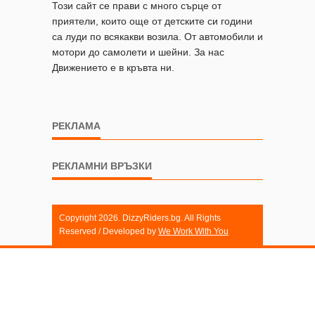
Този сайт се прави с много сърце от
приятели, които още от детските си години
са луди по всякакви возила. От автомобили и
мотори до самолети и шейни. За нас
Движението е в кръвта ни.
РЕКЛАМА
РЕКЛАМНИ ВРЪЗКИ
Copyright 2026. DizzyRiders.bg. All Rights
Reserved / Developed by
We Work With You