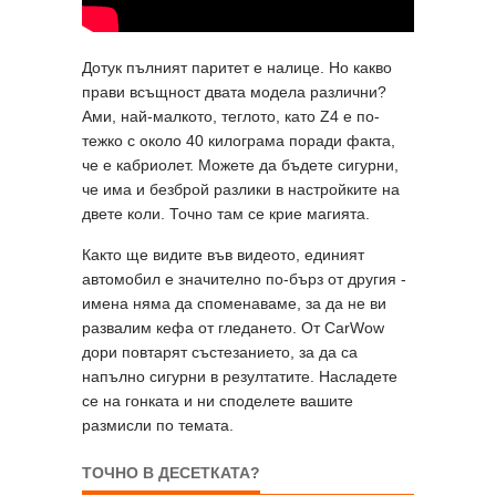
Дотук пълният паритет е налице. Но какво
прави всъщност двата модела различни?
Ами, най-малкото, теглото, като Z4 е по-
тежко с около 40 килограма поради факта,
че е кабриолет. Можете да бъдете сигурни,
че има и безброй разлики в настройките на
двете коли. Точно там се крие магията.
Както ще видите във видеото, единият
автомобил е значително по-бърз от другия -
имена няма да споменаваме, за да не ви
развалим кефа от гледането. От CarWow
дори повтарят състезанието, за да са
напълно сигурни в резултатите. Насладете
се на гонката и ни споделете вашите
размисли по темата.
ТОЧНО В ДЕСЕТКАТА?