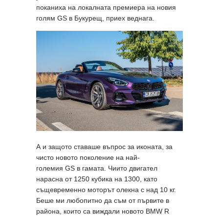
поканиха на локалната премиера на новия
голям GS в Букурещ, приех веднага.
А и защото ставаше въпрос за иконата, за
чисто новото поколение на най-
големия GS в гамата. Чиито двигател
нарасна от 1250 кубика на 1300, като
същевременно моторът олекна с над 10 кг.
Беше ми любопитно да съм от първите в
района, които са виждали новото BMW R