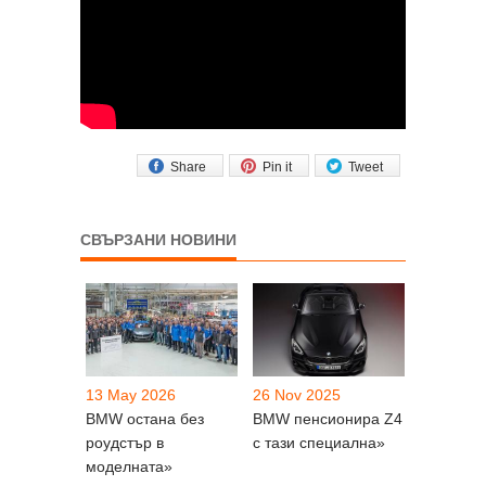
Share
Pin it
Tweet
СВЪРЗАНИ НОВИНИ
13 May 2026
26 Nov 2025
BMW остана без
BMW пенсионира Z4
роудстър в
с тази специална»
моделната»