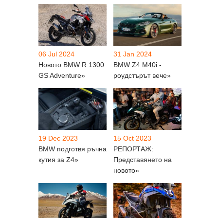
06 Jul 2024
31 Jan 2024
Новото BMW R 1300
BMW Z4 M40i -
GS Adventure»
роудстърът вече»
19 Dec 2023
15 Oct 2023
BMW подготвя ръчна
РЕПОРТАЖ:
кутия за Z4»
Представянето на
новото»