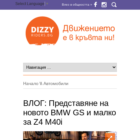
Select Language
▼
Влез в общността »
Начало
\\
Автомобили
ВЛОГ: Представяне на
новото BMW GS и малко
за Z4 M40i