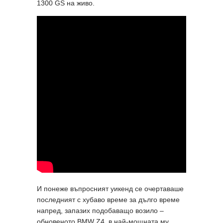
1300 GS на живо.
И понеже въпросният уикенд се очертаваше
последният с хубаво време за дълго време
напред, запазих подобаващо возило –
обновеното BMW Z4, в най-мощната му