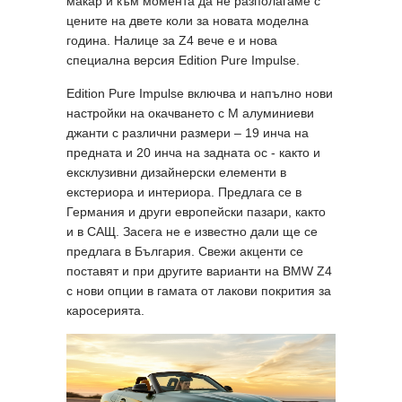
макар и към момента да не разполагаме с
цените на двете коли за новата моделна
година. Налице за Z4 вече е и нова
специална версия Edition Pure Impulse.
Edition Pure Impulse включва и напълно нови
настройки на окачването с М алуминиеви
джанти с различни размери – 19 инча на
предната и 20 инча на задната ос - както и
ексклузивни дизайнерски елементи в
екстериора и интериора. Предлага се в
Германия и други европейски пазари, както
и в САЩ. Засега не е известно дали ще се
предлага в България. Свежи акценти се
поставят и при другите варианти на BMW Z4
с нови опции в гамата от лакови покрития за
каросерията.