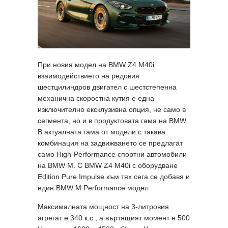
При новия модел на BMW Z4 M40i
взаимодействието на редовия
шестцилиндров двигател с шестстепенна
механична скоростна кутия е една
изключително ексклузивна опция, не само в
сегмента, но и в продуктовата гама на BMW.
В актуалната гама от модели с такава
комбинация на задвижването се предлагат
само High-Performance спортни автомобили
на BMW M. С BMW Z4 M40i с оборудване
Edition Pure Impulse към тях сега се добавя и
един BMW M Performance модел.
Максималната мощност на 3-литровия
агрегат е 340 к.с., а въртящият момент е 500