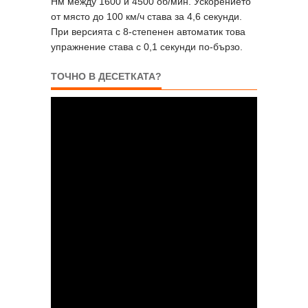
Нм между 1600 и 4500 об/мин. Ускорението
от място до 100 км/ч става за 4,6 секунди.
При версията с 8-степенен автоматик това
упражнение става с 0,1 секунди по-бързо.
ТОЧНО В ДЕСЕТКАТА?