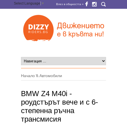
Select Language
▼
Влез в общността »
Начало
\\
Автомобили
BMW Z4 M40i -
роудстърът вече и с 6-
степенна ръчна
трансмисия