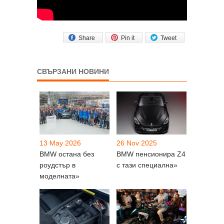
Share
Pin it
Tweet
СВЪРЗАНИ НОВИНИ
13 May 2026
26 Nov 2025
BMW остана без
BMW пенсионира Z4
роудстър в
с тази специална»
моделната»