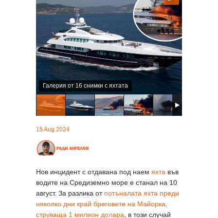
Галерия от 16 снимки с яхтата
15 Aug 2024
Нов инцидент с отдавана под наем
яхта
във
водите на Средиземно море е станал на 10
август. За разлика от
потъналата яхта преди
няколко дни край бреговете на Майорка,
струваща 1 милион долара
, в този случай