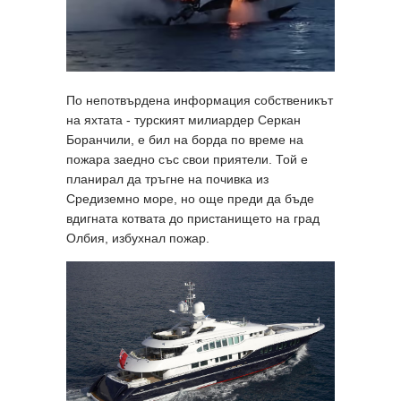
По непотвърдена информация собственикът
на яхтата - турският милиардер Серкан
Боранчили, е бил на борда по време на
пожара заедно със свои приятели. Той е
планирал да тръгне на почивка из
Средиземно море, но още преди да бъде
вдигната котвата до пристанището на град
Олбия, избухнал пожар.