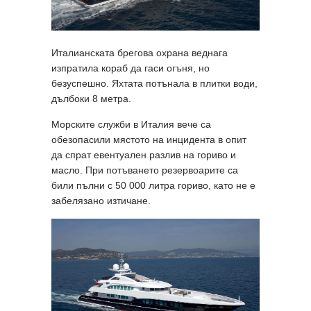
Италианската брегова охрана веднага
изпратила кораб да гаси огъня, но
безуспешно. Яхтата потънала в плитки води,
дълбоки 8 метра.
Морските служби в Италия вече са
обезопасили мястото на инцидента в опит
да спрат евентуален разлив на гориво и
масло. При потъването резервоарите са
били пълни с 50 000 литра гориво, като не е
забелязано изтичане.