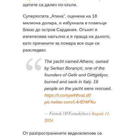
щетите са далеч по-скъпи.
Суперяхтата „Атина“, оценена на 18
милиона долара, е избухнала в пламъци
близо до остров Сардиния. Огънят я
изпепелява напълно и я праща на дъното,
като причините за пожара все още се
разследват.
The yacht named Athens, owned
by Serkan Borançılı, one of the
founders of Getir and Gittigidiyor,
burned and sank in Italy. 16
people on the yacht were rescued.
https://t.co/nywWtvaLd0
pic.twitter.com/L4rlEHtFKu
— Farnak (@Farnakyboy)
August 11,
2024
От разпространените видеоклипове се