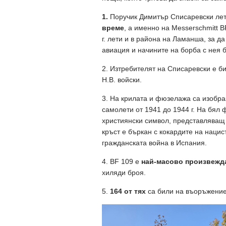
1.
Поручик Димитър Списаревски ле
време
, а именно на Messerschmitt 
г. лети и в района на Ламанша, за д
авиация и начините на борба с нея б
2. Изтребителят на Списаревски е б
Н.В. войски.
3. На крилата и фюзелажа са изобр
самолети от 1941 до 1944 г. На бял 
християнски символ, представляващ
кръст е бъркан с кокардите на нацис
гражданската война в Испания.
4. BF 109 е
най-масово произвежда
хиляди броя.
5.
164 от тях
са били на въоръжение