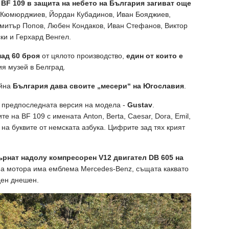
 BF 109 в защита на небето на България загиват още
и Кюмюрджиев, Йордан Кубадинов, Иван Бояджиев,
имитър Попов, Любен Кондаков, Иван Стефанов, Виктор
ки и Герхард Венгел.
над 60 броя
от цялото производство,
един от които е
ия музей в Белград.
ойна
България дава своите „месери“ на Югославия
.
т предпоследната версия на модела -
Gustav
.
 на BF 109 с имената Anton, Berta, Caesar, Dora, Emil,
ни на буквите от немската азбука. Цифрите зад тях крият
ърнат надолу компресорен V12 двигател DB 605 на
т на мотора има емблема Mercedes-Benz, същата каквато
ден днешен.