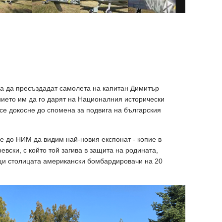
ха да пресъздадат самолета на капитан Димитър
ието им да го дарят на Националния исторически
 се докосне до спомена за подвига на българския
ме до НИМ да видим най-новия експонат - копие в
вски, с който той загива в защита на родината,
щи столицата американски бомбардировачи на 20