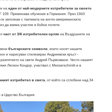
ти на
един от най-модерните изтребители за своето
BF 109. Преминава обучение в Германия. През 1943
а се запознае с тактиката на англо-американската
ез да взима участие в бойни полети.
ил
част от 3/6 изтребителен орляк
на Въздушните на
азени
българските символи
, които носят нашите
фон е нарисуван стилизиран Андреевски кръст -
 разпятието на свети Андрей Първозвани. Често нашият
ткия Легион Кондор, участвал с Messerschmitt-и в
ният изтребител в света
, от който са сглобени над 34
 в Царство България.