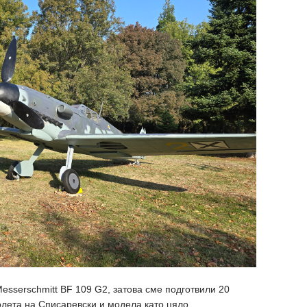
Messerschmitt BF 109 G2, затова сме подготвили 20
олета на Списаревски и модела като цяло.