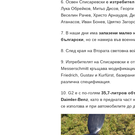
6. Освен Списаревски
с изтребител
Лука Обрейков, Митьо Дисов, Георг
Веселин Рачев, Христо Арнаудов, Д
Атанасов, Иван Бонев, Цвятко Загорс
7. В наши дни има
запазени малко 
български
, но се намира във военн
8. След края на Втората световна в
9. Изтребителят на Списаревски е о
Messerschmitt кръщава модификациите
Friedrich, Gustav и Kurfürst, базира
различна спецификация.
10. G2 е с по-голям
35,7-литров об
Daimler-Benz
, като в предната час
се използва и при автомобилите до 