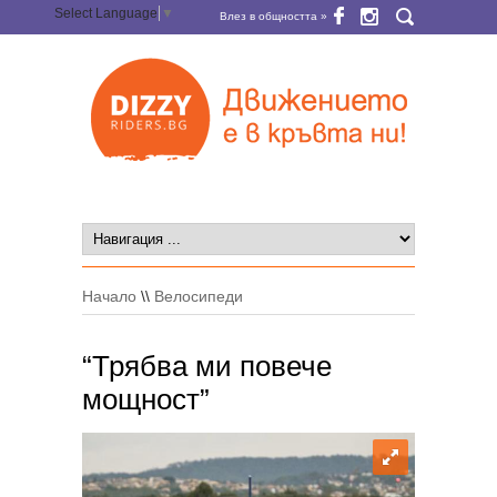
Select Language
▼
Влез в общността »
Начало
\\
Велосипеди
“Трябва ми повече
мощност”