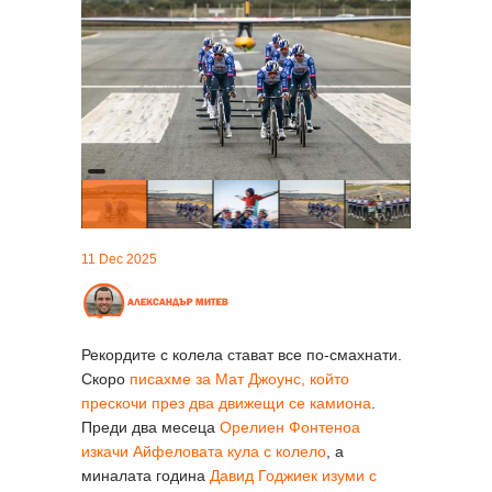
11 Dec 2025
Рекордите с колела стават все по-смахнати.
Скоро
писахме за Мат Джоунс, който
прескочи през два движещи се камиона
.
Преди два месеца
Орелиен Фонтеноа
изкачи Айфеловата кула с колело
, а
миналата година
Давид Годжиек изуми с