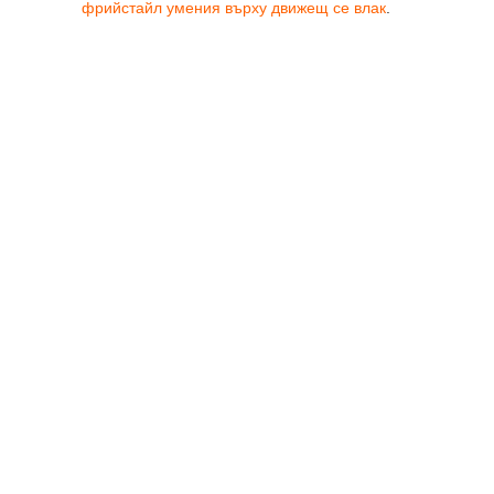
фрийстайл умения върху движещ се влак
.