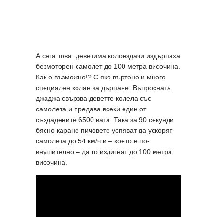
А сега това: деветима колоездачи издърпаха
безмоторен самолет до 100 метра височина.
Как е възможно!? С яко въртене и много
специален колан за дърпане. Въпросната
джаджа свързва деветте колела със
самолета и предава всеки един от
създадените 6500 вата. Така за 90 секунди
бясно каране пичовете успяват да ускорят
самолета до 54 км/ч и – което е по-
внушително – да го издигнат до 100 метра
височина.