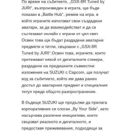
По време на събитието, „GSX-8R Tuned by
JURI“, възпроизведен в играта, ще бъде
показан в „Battle Hub“, режим на игра, в
който играчите използват свои създадени
аватари, за да взаимодействат и да се
състезават онлайн с играчи от цял свят.
Освен това ще бъдат раздадени аватарни
предмети и титли, свързани с „GSX‑8R
Tuned by JURI“.Освен това, играчите, които
притежават някой от дигиталните стикери,
раздадени на предишните съвместни
изложения на SUZUKI с Capcom, ще получат
код за събитието, който им дава ранен
достъп до аватарния предмет и специалния
титул преди общото разпространение.
В бъдеще SUZUKI ще продължи да прилага
корпоративния си слоган „By Your Side“, като
насърчава различни инициативи, които
свързват реалното и дигиталното, и
предоставя преживявания, подходящи за