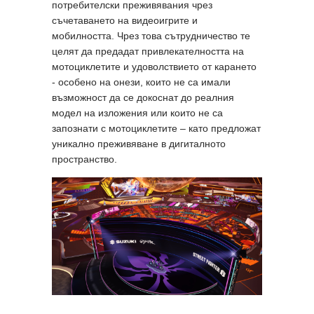
потребителски преживявания чрез
съчетаването на видеоигрите и
мобилността. Чрез това сътрудничество те
целят да предадат привлекателността на
мотоциклетите и удоволствието от карането
- особено на онези, които не са имали
възможност да се докоснат до реалния
модел на изложения или които не са
запознати с мотоциклетите – като предложат
уникално преживяване в дигиталното
пространство.