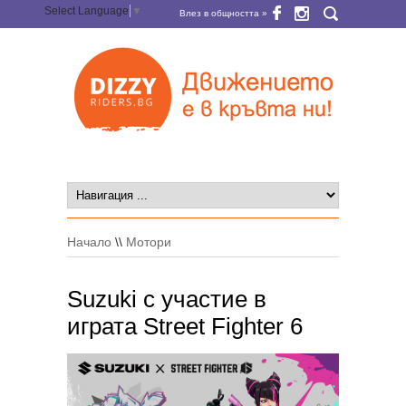
Select Language
▼
Влез в общността »
Начало
\\
Мотори
Suzuki с участие в
играта Street Fighter 6