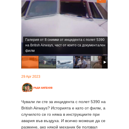
Галерия от 8 снимки от инцидента с полет 5390
на British Airways, част от които са документален
филм
29 Apr 2023
Чували ли сте за инцидента с полет 5390 на
British Airways? Историята е като от филм, а
случилото се го няма в инструкциите при
авария във въздуха. И всичко можеше да се
размине, ако някой механик бе ползвал