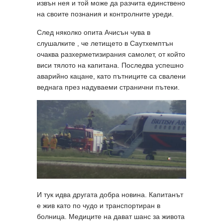
извън нея и той може да разчита единствено
на своите познания и контролните уреди.
След няколко опита Ачисън чува в
слушалките , че летището в Саутхемптън
очаква разхерметизирания самолет, от който
виси тялото на капитана. Последва успешно
аварийно кацане, като пътниците са свалени
веднага през надуваеми странични пътеки.
И тук идва другата добра новина. Капитанът
е жив като по чудо и транспортиран в
болница. Медиците на дават шанс за живота