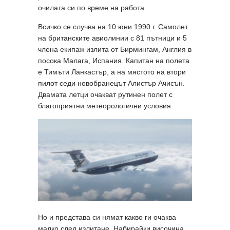
очилата си по време на работа.
Всичко се случва на 10 юни 1990 г. Самолет
на британските авиолинии с 81 пътници и 5
члена екипаж излита от Бирмингам, Англия в
посока Малага, Испания. Капитан на полета
е Тимъти Ланкастър, а на мястото на втори
пилот седи новобранецът Алистър Ачисън.
Двамата летци очакват рутинен полет с
благоприятни метеорологични условия.
Но и представа си нямат какво ги очаква
малко след излитане. Набирайки височина,