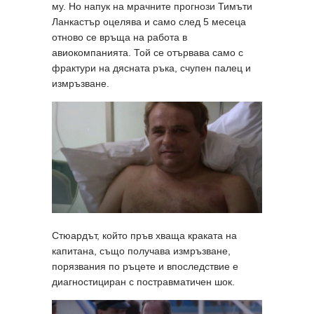
му. Но напук на мрачните прогнози Тимъти
Ланкастър оцелява и само след 5 месеца
отново се връща на работа в
авиокомпанията. Той се отървава само с
фрактури на дясната ръка, счупен палец и
измръзване.
Стюардът, който пръв хваща краката на
капитана, също получава измръзване,
порязвания по ръцете и впоследствие е
диагностициран с постравматичен шок.