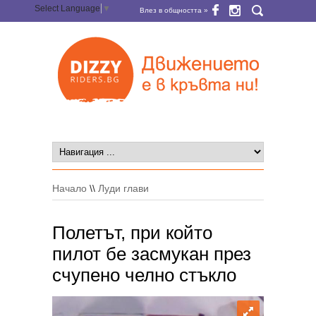
Select Language
▼
Влез в общността »
Начало
\\
Луди глави
Полетът, при който
пилот бе засмукан през
счупено челно стъкло