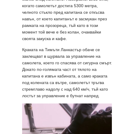
когато самолетът достига 5300 метра,
челното стъкло пред капитана се откъсва
навън, от което капитанът е засмукан през
рамката на прозореца, тъй като в този
момент той вече е без колан, очаквайки
своята закуска и кафе.
Краката на Тимъти Ланкастър обаче се
заклещват в щурвала за управление на
самолета, което го спасява от сигурна смърт.
Докато по-голямата част от тялото на
капитана е извън кабината, а само краката
под колената са вътре, самолетът тръгва
стремглаво надолу с над 640 км/ч, тъй като
лостът за управление е бутнат напред.