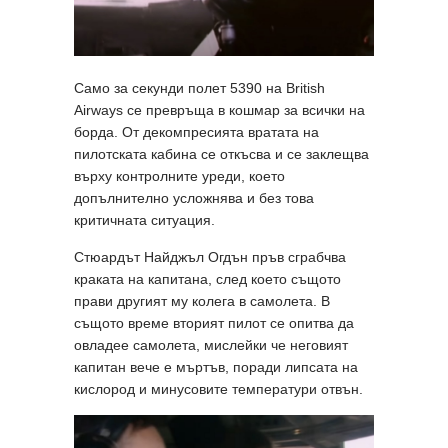
Само за секунди полет 5390 на British
Airways се превръща в кошмар за всички на
борда. От декомпресията вратата на
пилотската кабина се откъсва и се заклещва
върху контролните уреди, което
допълнително усложнява и без това
критичната ситуация.
Стюардът Найджъл Огдън пръв сграбчва
краката на капитана, след което същото
прави другият му колега в самолета. В
същото време вторият пилот се опитва да
овладее самолета, мислейки че неговият
капитан вече е мъртъв, поради липсата на
кислород и минусовите температури отвън.