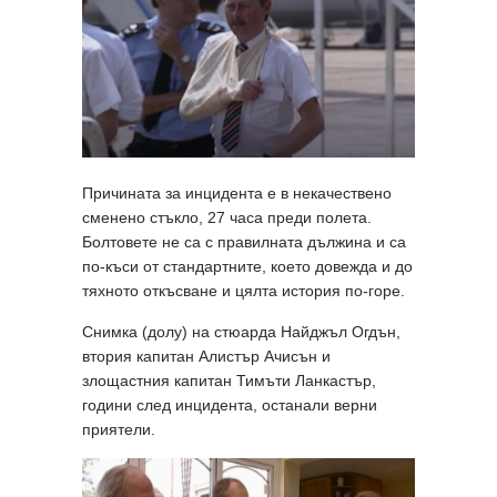
Причината за инцидента е в некачествено
сменено стъкло, 27 часа преди полета.
Болтовете не са с правилната дължина и са
по-къси от стандартните, което довежда и до
тяхното откъсване и цялта история по-горе.
Снимка (долу) на стюарда Найджъл Огдън,
втория капитан Алистър Ачисън и
злощастния капитан Тимъти Ланкастър,
години след инцидента, останали верни
приятели.