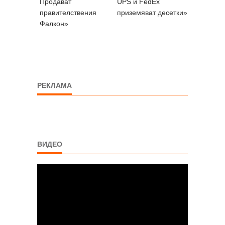
Продават
UPS и FedEx
правителствения
приземяват десетки»
Фалкон»
РЕКЛАМА
ВИДЕО