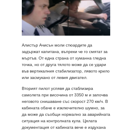
Алистър Ачисън моли стюардите да
задържат капитана, въпреки че го смятат за
мъртъв. От една страна от хуманна гледна
точка, но от друга тялото може да се удари
във вертикалния стабилизатор, лявото крило
или засмукано от левия двигател.
Вторият пилот успявя да стаблизира
самолета при височина от 3350 м и започва
неговото снишаване със скорост 270 км/ч. В
кабината обаче е изключително шумно, за
да може да съобщи нормално за аварийната
ситуация на контролната кула. Цялата
документация от кабината вече е издухана