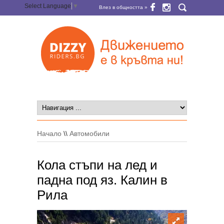
Select Language
▼
Влез в общността »
Начало
\\
Автомобили
Кола стъпи на лед и
падна под яз. Калин в
Рила