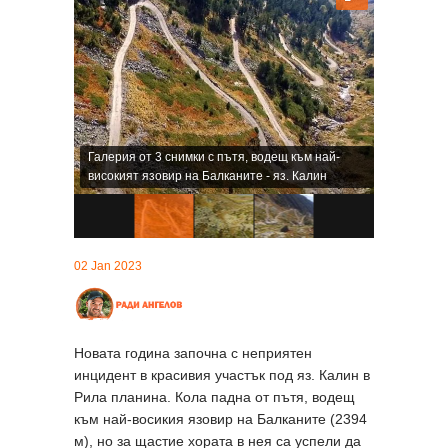
Галерия от 3 снимки с пътя, водещ към най-
високият язовир на Балканите - яз. Калин
02 Jan 2023
Новата година започна с неприятен
инцидент в красивия участък под яз. Калин в
Рила планина. Кола падна от пътя, водещ
към най-восикия язовир на Балканите (2394
м), но за щастие хората в нея са успели да