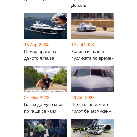
Доналд»
15 Aug 2024
15 Jul 2023
Пожар прати на
Колело излетя в
дъното яхта за»
публиката по време»
24 May 2023
29 Apr 2023
Близо до Русе мъж
Полетът, при който
по гащи се качи»
пилот бе засмукан»