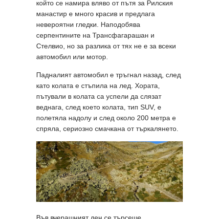
който се намира вляво от пътя за Рилския
манастир е много красив и предлага
невероятни гледки. Наподобява
серпентините на Трансфагарашан и
Стелвио, но за разлика от тях не е за всеки
автомобил или мотор.
Падналият автомобил е тръгнал назад, след
като колата е стъпила на лед. Хората,
пътували в колата са успели да слязат
веднага, след което колата, тип SUV, е
полетяла надолу и след около 200 метра е
спряла, сериозно смачкана от търкалянето.
Във вчерашният ден се търсеше