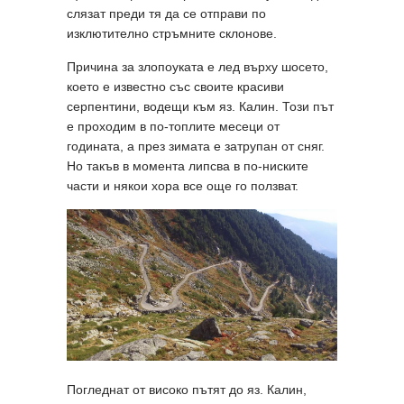
слязат преди тя да се отправи по
изклютително стръмните склонове.
Причина за злопоуката е лед върху шосето,
което е известно със своите красиви
серпентини, водещи към яз. Калин. Този път
е проходим в по-топлите месеци от
годината, а през зимата е затрупан от сняг.
Но такъв в момента липсва в по-ниските
части и някои хора все още го ползват.
Погледнат от високо пътят до яз. Калин,